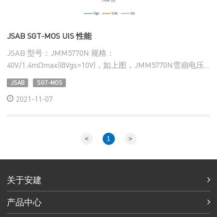
JSAB SGT-MOS UIS 性能
JSAB 型号：JMM5770N 规格：
40V/1.4mΩmax(@Vgs=10V)，如上图，JMM5770N雪崩电压
可达~60V，并可以安全通过200us以上动态雪崩测试，体现
JSAB
SGT-MOS
出很好的雪崩耐量能力，非常适合用于Power tools、SMPS
2021-11
07
等应用。
<
1
>
关于安建
产品中心