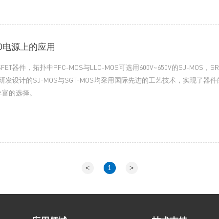
LED电源上的应用
器件，拓扑中PFC-MOS与LLC-MOS可选用600V~650V的SJ-MOS，S
技自主研发设计的SJ-MOS与SGT-MOS均采用国际先进的工艺技术，实现了
丰富的选择。
<
1
>