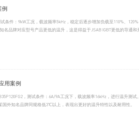
案例
条件：9kW工况，载波频率5kHz，稳定后逐步增加负载至110%、120%
国外知名品牌对应型号产品更低的温升，这是得益于JSAB IGBT更低的导通
的应用案例
B35P120FG2，测试条件：6A/9A工况下，载波频率16kHz，进行温升
升比某国外知名品牌同规格低3℃以上，表现出更好的温升特性以及耐用性。