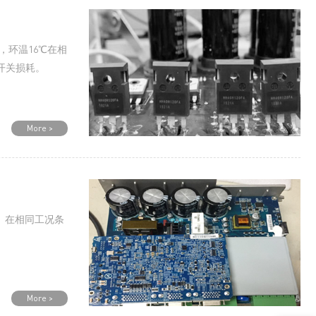
，环温16℃在相
和开关损耗。
More >
测试。在相同工况条
More >